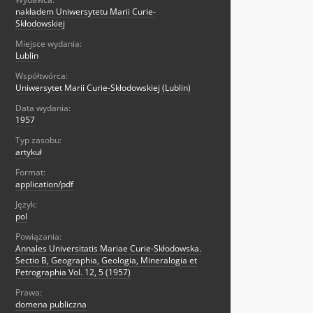
nakładem Uniwersytetu Marii Curie-
Skłodowskiej
Miejsce wydania:
Lublin
Współtwórca:
Uniwersytet Marii Curie-Skłodowskiej (Lublin)
Data wydania:
1957
Typ zasobu:
artykuł
Format:
application/pdf
Język:
pol
Powiązania:
Annales Universitatis Mariae Curie-Skłodowska.
Sectio B, Geographia, Geologia, Mineralogia et
Petrographia Vol. 12, 5 (1957)
Prawa:
domena publiczna