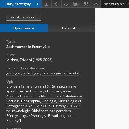
Ukryj szczegóły
Zachmurzenie Pr
Struktura obiektu
Opis obiektu
Lista plików
Tytuł:
Zachmurzenie Przemyśla
Autor:
Michna, Edward (1925-2008).
Temat i słowa kluczowe:
geologia
;
petrologia
;
mineralogia
;
geografia
Opis:
Bibliografia na stronie 216.
;
Streszczenie w
języku niemieckim, rosyjskim.
;
artykuł w:
Annales Universitatis Mariae Curie-Skłodowska.
Sectio B, Geographia, Geologia, Mineralogia et
Petrographia Vol. 12, 5 (1957), strony 201-220
;
tyt. równoległy: Oblačnostʹ nad gorodom
Pŝemyslʹ
;
tyt. równoległy: Bewölkung über
Przemyśl
Wydawca: