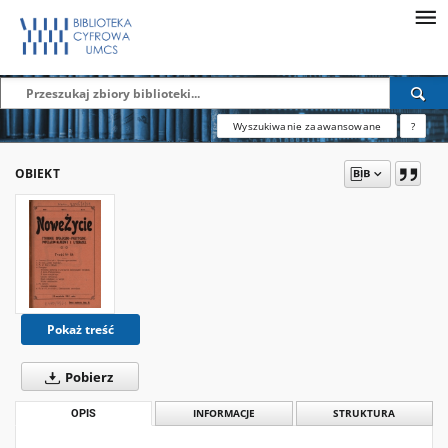
Wyszukiwanie zaawansowane
?
OBIEKT
Pokaż treść
Pobierz
OPIS
INFORMACJE
STRUKTURA