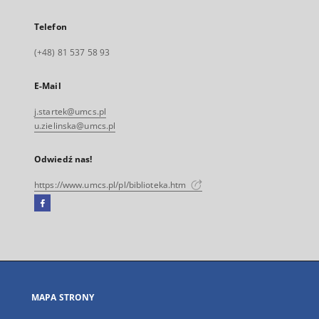
Telefon
(+48) 81 537 58 93
E-Mail
j.startek@umcs.pl
u.zielinska@umcs.pl
Odwiedź nas!
https://www.umcs.pl/pl/biblioteka.htm
Facebook
Link
zewnętrzny,
otworzy
się
w
nowej
MAPA STRONY
karcie