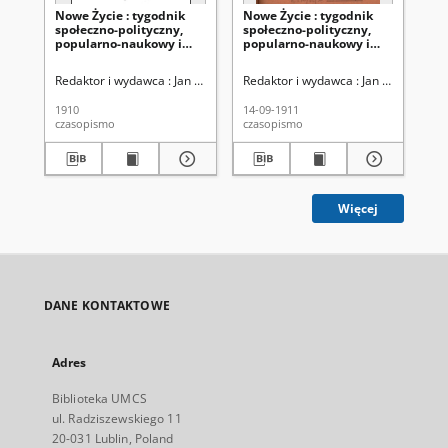
Nowe Życie : tygodnik
Nowe Życie : tygodnik
No
społeczno-polityczny,
społeczno-polityczny,
sp
popularno-naukowy i
popularno-naukowy i
po
literacki R. 1, nr 1 (1910)
literacki R. 1, T. 2 nr 50
lit
(14 wrzes. 1911)
wrz
Redaktor i wydawca : Jan Klott
Redaktor i wydawca : Jan Klott
Red
1910
14-09-1911
07-
czasopismo
czasopismo
cza
Więcej
DANE KONTAKTOWE
Adres
Biblioteka UMCS
ul. Radziszewskiego 11
20-031 Lublin, Poland