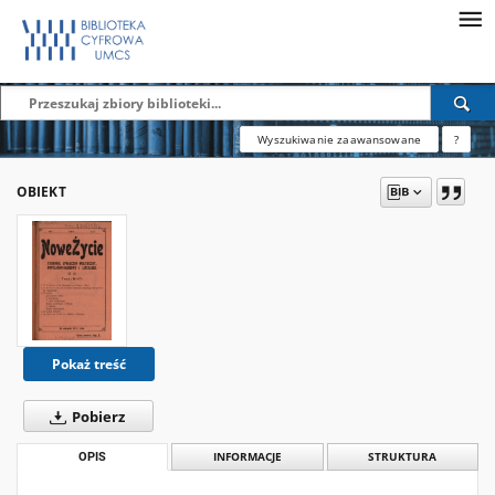
Wyszukiwanie zaawansowane
?
OBIEKT
Pokaż treść
Pobierz
OPIS
INFORMACJE
STRUKTURA