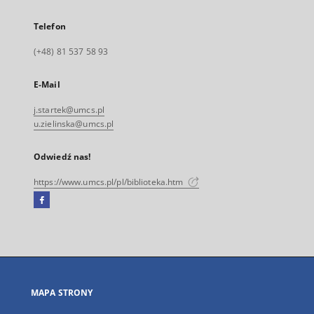
Telefon
(+48) 81 537 58 93
E-Mail
j.startek@umcs.pl
u.zielinska@umcs.pl
Odwiedź nas!
https://www.umcs.pl/pl/biblioteka.htm
Facebook
Link
zewnętrzny,
otworzy
się
w
nowej
MAPA STRONY
karcie