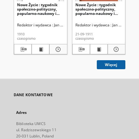
Nowe Życie : tygodnik
Nowe Życie : tygodnik
No
społeczno-polityczny,
społeczno-polityczny,
sp
popularno-naukowy i
popularno-naukowy i
po
literacki R. 1, nr 1 (1910)
literacki R. 1, T. 2 nr 51
lit
(21 wrzes. 1911)
(14
Redaktor i wydawca : Jan Klott
Redaktor i wydawca : Jan Klott
Red
1910
21-09-1911
14-
czasopismo
czasopismo
cza
Więcej
DANE KONTAKTOWE
Adres
Biblioteka UMCS
ul. Radziszewskiego 11
20-031 Lublin, Poland