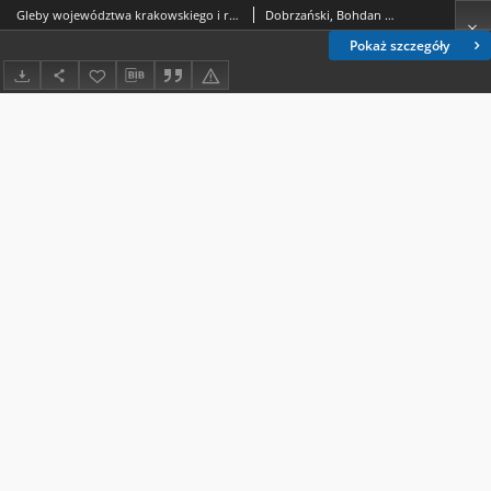
Gleby województwa krakowskiego i rzeszowskiego
Dobrzański, Bohdan (1909-1987); Malicki, Adam (1907-1981)
Pokaż szczegóły