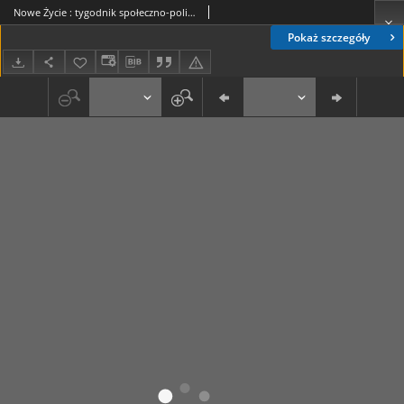
Nowe Życie : tygodnik społeczno-polityczny, popularno-naukowy i literacki R. 1, T. 2 nr 46 (17 sierp. 1911)
Pokaż szczegóły