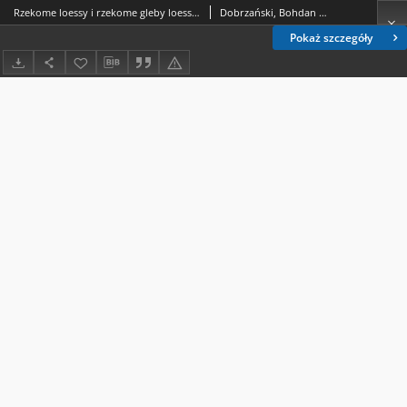
Rzekome loessy i rzekome gleby loessowe okolic Leżajska
Dobrzański, Bohdan (1909-1987); Malicki, Adam (1907-1981)
Pokaż szczegóły