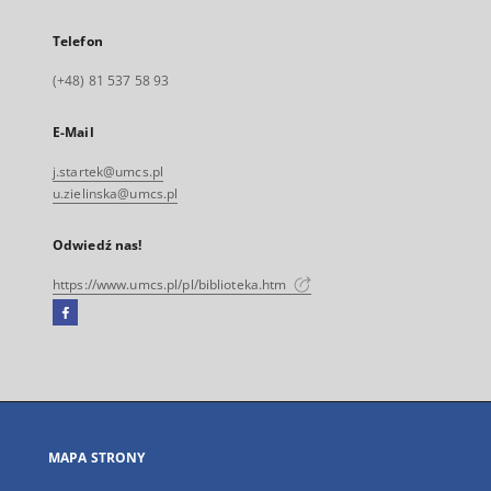
Telefon
(+48) 81 537 58 93
E-Mail
j.startek@umcs.pl
u.zielinska@umcs.pl
Odwiedź nas!
https://www.umcs.pl/pl/biblioteka.htm
Facebook
Link
zewnętrzny,
otworzy
się
w
nowej
MAPA STRONY
karcie