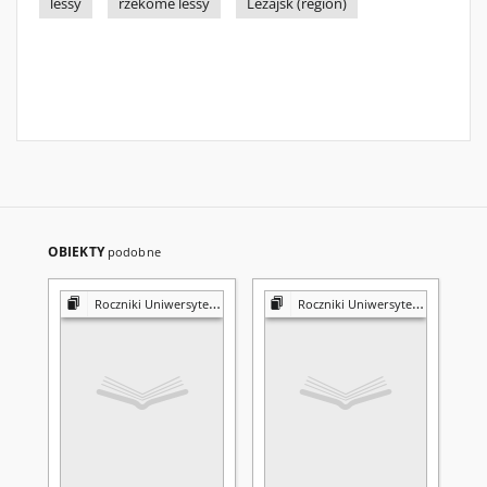
lessy
rzekome lessy
Leżajsk (region)
OBIEKTY
podobne
Roczniki Uniwersytetu Marii Curie-Skłodowskiej w Lublinie. Dział B, Geografia, Geologia, Mineralogia i Petrografia
Roczniki Uniwersytetu Marii Curie-Skłodowskiej w Lublinie. Dział B, Geografia, Geologia, Mineralogia i Petrografia