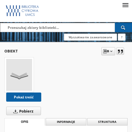
Wyszukiwanie zaawansowane
?
OBIEKT
Pokaż treść
Pobierz
OPIS
INFORMACJE
STRUKTURA