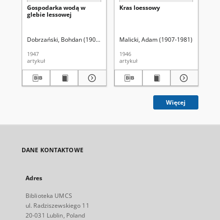
Gospodarka wodą w
Kras loessowy
Re
glebie lessowej
gl
Dobrzański, Bohdan (1909-1987)
Malicki, Adam (1907-1981)
Do
1947
1946
194
artykuł
artykuł
art
Więcej
DANE KONTAKTOWE
Adres
Biblioteka UMCS
ul. Radziszewskiego 11
20-031 Lublin, Poland