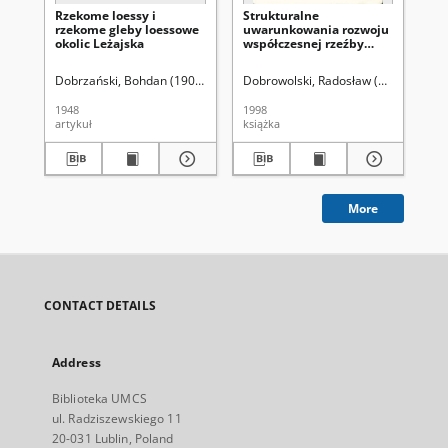
Rzekome loessy i
Strukturalne
Ci
rzekome gleby loessowe
uwarunkowania rozwoju
ora
okolic Leżajska
współczesnej rzeźby
Lu
krasowej na
międzyrzeczu
Dobrzański, Bohdan (1909-1987)
Dobrowolski, Radosław (1964-)
Malicki, Adam (1907-1981)
Mal
środkowego Wieprza i
Bugu
1948
1998
197
artykuł
książka
art
More
CONTACT DETAILS
Address
Biblioteka UMCS
ul. Radziszewskiego 11
20-031 Lublin, Poland