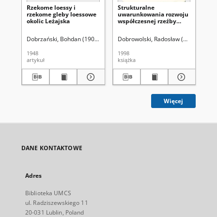
Rzekome loessy i
Strukturalne
Ci
rzekome gleby loessowe
uwarunkowania rozwoju
ora
okolic Leżajska
współczesnej rzeźby
Lu
krasowej na
międzyrzeczu
Dobrzański, Bohdan (1909-1987)
Dobrowolski, Radosław (1964-)
Malicki, Adam (1907-1981)
Mal
środkowego Wieprza i
Bugu
1948
1998
197
artykuł
książka
art
Więcej
DANE KONTAKTOWE
Adres
Biblioteka UMCS
ul. Radziszewskiego 11
20-031 Lublin, Poland