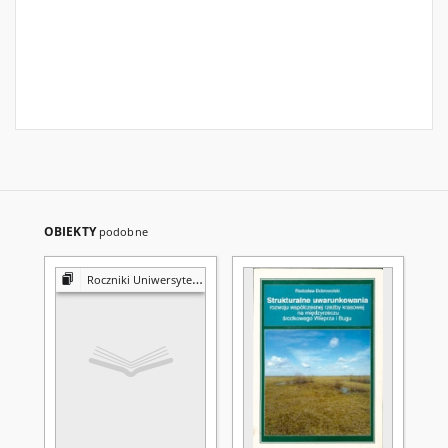
OBIEKTY
podobne
Roczniki Uniwersytetu Marii Curie-Skłodowskiej w Lublinie. Dział B, Geografia, Geologia, Mineralogia i Petrografia