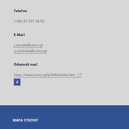
Telefon
(+48) 81 537 58 93
E-Mail
j.startek@umcs.pl
u.zielinska@umcs.pl
Odwiedź nas!
https://www.umcs.pl/pl/biblioteka.htm
Facebook
Link
zewnętrzny,
otworzy
się
w
nowej
MAPA STRONY
karcie