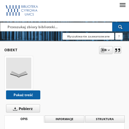
Wyszukiwanie zaawansowane
?
OBIEKT
Pokaż treść
Pobierz
OPIS
INFORMACJE
STRUKTURA