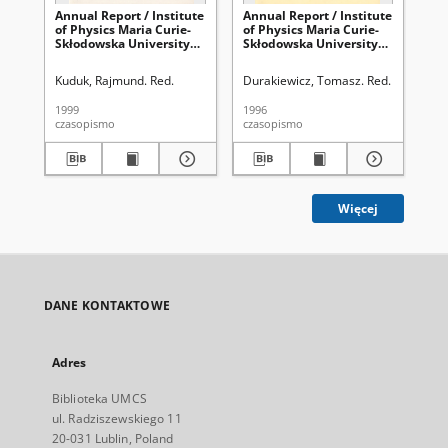
Annual Report / Institute
Annual Report / Institute
Ann
of Physics Maria Curie-
of Physics Maria Curie-
of 
Skłodowska University
Skłodowska University
Sk
1998
1996
19
Kuduk, Rajmund. Red.
Durakiewicz, Tomasz. Red.
Kud
1999
1996
200
czasopismo
czasopismo
cza
Więcej
DANE KONTAKTOWE
Adres
Biblioteka UMCS
ul. Radziszewskiego 11
20-031 Lublin, Poland