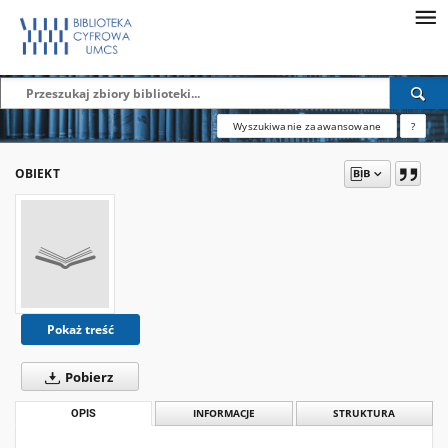
Wyszukiwanie zaawansowane
?
OBIEKT
Pokaż treść
Pobierz
OPIS
INFORMACJE
STRUKTURA