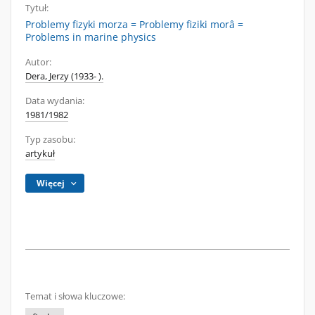
Tytuł:
Problemy fizyki morza = Problemy fiziki morâ =
Problems in marine physics
Autor:
Dera, Jerzy (1933- ).
Data wydania:
1981/1982
Typ zasobu:
artykuł
Więcej
Temat i słowa kluczowe: