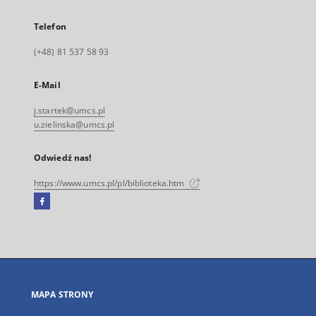
Telefon
(+48) 81 537 58 93
E-Mail
j.startek@umcs.pl
u.zielinska@umcs.pl
Odwiedź nas!
https://www.umcs.pl/pl/biblioteka.htm
Facebook
Link
zewnętrzny,
otworzy
się
w
nowej
MAPA STRONY
karcie