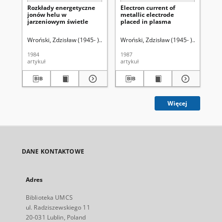
Rozkłady energetyczne
Electron current of
Ann
jonów helu w
metallic electrode
of 
jarzeniowym świetle
placed in plasma
Sk
19
Wroński, Zdzisław (1945- ).
Stachórska, Danuta (1912-1987).
Wroński, Zdzisław (1945- ).
Stachórs
Murlak-S
Kud
1984
1987
199
artykuł
artykuł
cza
Więcej
DANE KONTAKTOWE
Adres
Biblioteka UMCS
ul. Radziszewskiego 11
20-031 Lublin, Poland