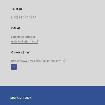
Telefon
(+48) 81 537 58 93
E-Mail
j.startek@umcs.pl
u.zielinska@umcs.pl
Odwiedź nas!
https://www.umcs.pl/pl/biblioteka.htm
Facebook
Link
zewnętrzny,
otworzy
się
w
nowej
MAPA STRONY
karcie