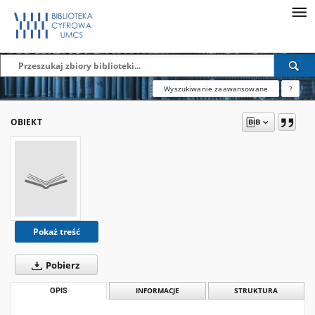
Wyszukiwanie zaawansowane
?
OBIEKT
Pokaż treść
Pobierz
OPIS
INFORMACJE
STRUKTURA