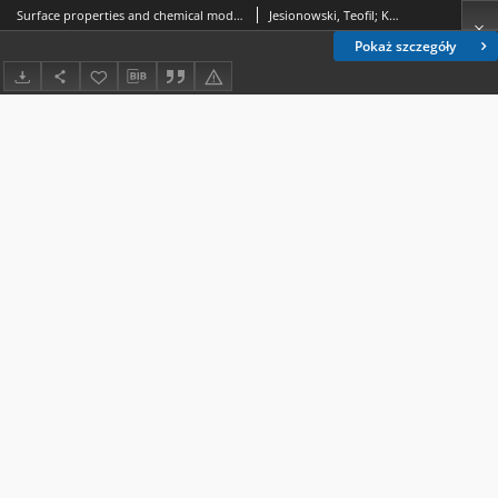
Surface properties and chemical modification of hydrated silicas
Jesionowski, Teofil; Krysztafkiewicz, Andrzej (1947-2010); Żurawska, Jolanta (1976- )
Pokaż szczegóły