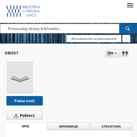
Wyszukiwanie zaawansowane
?
OBIEKT
Pokaż treść
Pobierz
OPIS
INFORMACJE
STRUKTURA