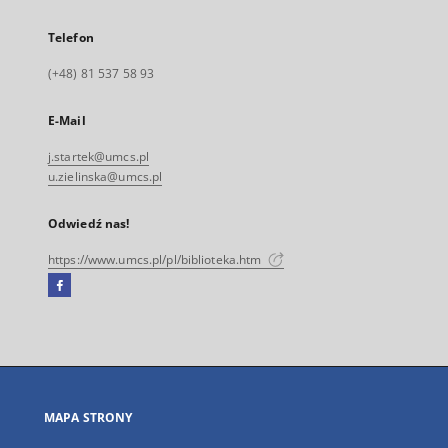
Telefon
(+48) 81 537 58 93
E-Mail
j.startek@umcs.pl
u.zielinska@umcs.pl
Odwiedź nas!
https://www.umcs.pl/pl/biblioteka.htm
Facebook
Link
zewnętrzny,
otworzy
się
w
nowej
MAPA STRONY
karcie