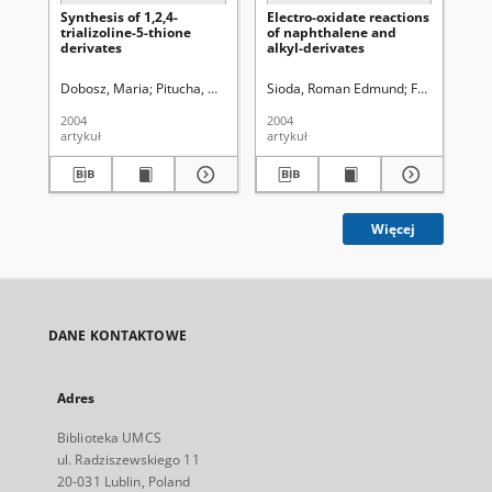
Synthesis of 1,2,4-
Electro-oxidate reactions
Sy
trializoline-5-thione
of naphthalene and
der
derivates
alkyl-derivates
me
yl
1,2
Dobosz, Maria
Pitucha, Monika
Wujec, Monika
Sioda, Roman Edmund
Frankowska,
Pit
2004
2004
200
artykuł
artykuł
art
Więcej
DANE KONTAKTOWE
Adres
Biblioteka UMCS
ul. Radziszewskiego 11
20-031 Lublin, Poland