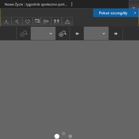
Nowe Życie : tygodnik społeczno-polityczny, popularno-naukowy i literacki R. 1, T. 2 nr 15 [12 stycz. 1911]
Pokaż szczegóły