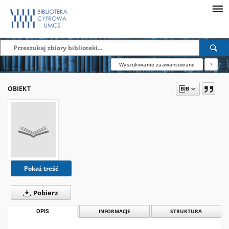
Wyszukiwanie zaawansowane
?
OBIEKT
Pokaż treść
Pobierz
OPIS
INFORMACJE
STRUKTURA