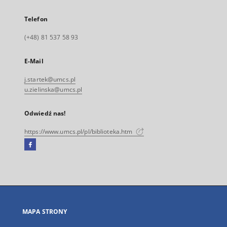
Telefon
(+48) 81 537 58 93
E-Mail
j.startek@umcs.pl
u.zielinska@umcs.pl
Odwiedź nas!
https://www.umcs.pl/pl/biblioteka.htm
Facebook
Link
zewnętrzny,
otworzy
się
w
nowej
MAPA STRONY
karcie