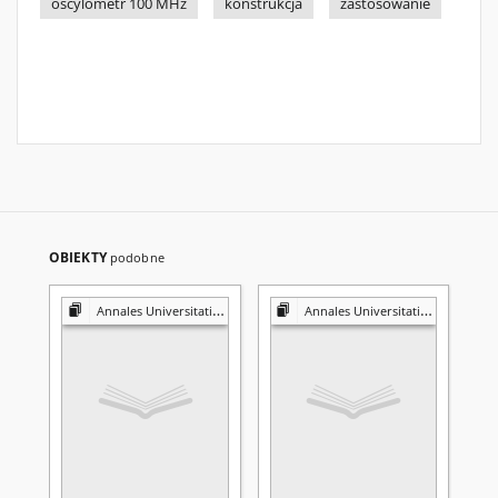
oscylometr 100 MHz
konstrukcja
zastosowanie
OBIEKTY
podobne
Annales Universitatis Mariae Curie-Skłodowska. Sectio AA, Physica et Chemia
Annales Universitatis Mariae Curie-Skłodowska. Sectio AA, Physica et Chemia