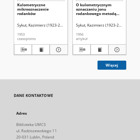
Kulometryczne
O kulometrycznym
Üb
mikrooznaczenie
oznaczaniu jonu
de
rodanków
rodankowego metodą
un
bezpośrednią i
Ka
pośrednią
(K
Sykut, Kazimierz (1923-2019)
Hubicki, Włodzimierz (1914-1977). Redak
Sykut, Kazimierz (1923-2019)
Hubick
Syk
od
po
1953
1956
196
pi
czasopismo
artykuł
art
(m
po
rek
dis
pir
(me
Więcej
DANE KONTAKTOWE
Adres
Biblioteka UMCS
ul. Radziszewskiego 11
20-031 Lublin, Poland