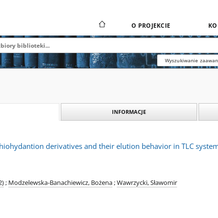
O PROJEKCIE
KO
Wyszukiwanie zaawa
INFORMACJE
thiohydantion derivatives and their elution behavior in TLC syste
2)
;
Modzelewska-Banachiewicz, Bożena
;
Wawrzycki, Sławomir