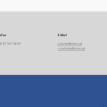
efon
E-Mail
8) 81 537 58 93
j.startek@umcs.pl
u.zielinska@umcs.pl