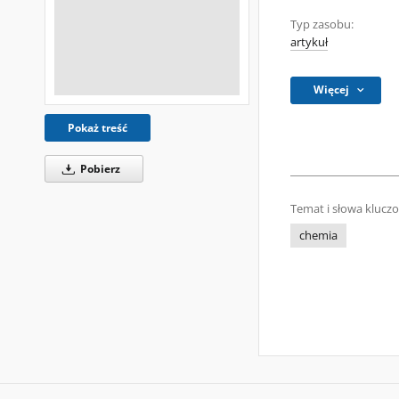
Typ zasobu:
artykuł
Więcej
Pokaż treść
Pobierz
Temat i słowa klucz
chemia