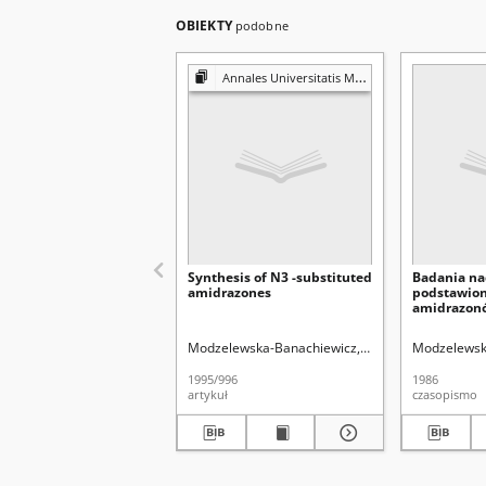
OBIEKTY
podobne
Annales Universitatis Mariae Curie-Skłodowska. Sectio AA, Chemia
Synthesis of N3 -substituted
Badania na
amidrazones
podstawio
amidrazon
izotiocyja
metoksyka
Modzelewska-Banachiewicz, Bożena
Modzelewsk
Pyra, Edmun
Cz. 2 = Stu
reaction of
1995/996
1986
amidrazone
artykuł
czasopismo
Metoxycarb
Isothiocyan