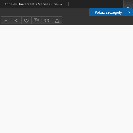
Annales Universitatis Mariae Curie-Skłodowska. Sectio AA, Chemia - Vol. 33 (1978) - Spis treści
Pokaż szczegóły