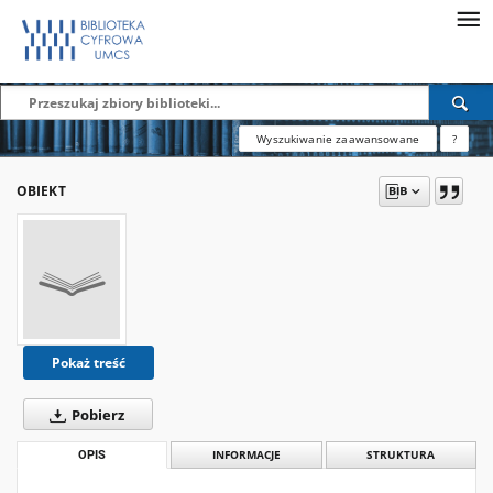
Wyszukiwanie zaawansowane
?
OBIEKT
Pokaż treść
Pobierz
OPIS
INFORMACJE
STRUKTURA