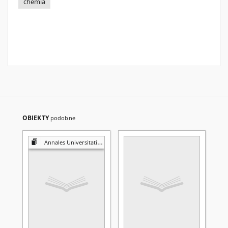
chemia
OBIEKTY
podobne
Annales Universitatis Mariae Curie-Skłodowska. Sectio AA, Chemia