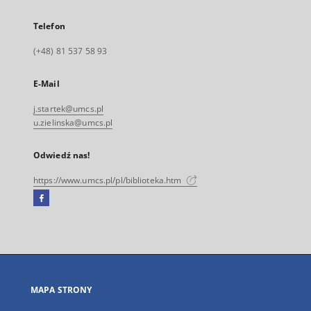
Telefon
(+48) 81 537 58 93
E-Mail
j.startek@umcs.pl
u.zielinska@umcs.pl
Odwiedź nas!
https://www.umcs.pl/pl/biblioteka.htm
Facebook
Link
zewnętrzny,
otworzy
się
w
nowej
MAPA STRONY
karcie