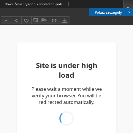
Nowe Życie : tygodnik społeczno-polityczny, popularno-naukowy i literacki R. 1, nr 2 (13 paźdz. 1910)
Pokaż szczegóły