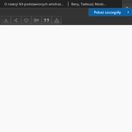
O reakcji N3-podstawionych amidrazonów z izotiocyjanianami aromatycznymi. Część 1
Bany, Tadeusz; Modzelewska-Banachiewicz, Bożena; Maliszewska-Guz, Alicja
Pokaż szczegóły