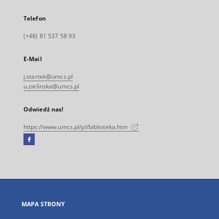
Telefon
(+48) 81 537 58 93
E-Mail
j.startek@umcs.pl
u.zielinska@umcs.pl
Odwiedź nas!
https://www.umcs.pl/pl/biblioteka.htm
Facebook
Link
zewnętrzny,
otworzy
się
w
nowej
MAPA STRONY
karcie