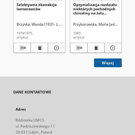
Selektywna ekstrakcja
Optymalizacja rozdziału
Wp
lantanowców
niektórych pochodnych
pr
chinoliny na żelu
ek
krzemionkowym
impregnowanym
Brzyska, Wanda (1931- )
Hubicki, Włodzimierz (1914-1977)
Przyborowska, Maria Jadwiga (1920-
Hubicki, W
Mu
formamidem
1974/1975
1983
[19
artykuł
artykuł
art
Więcej
DANE KONTAKTOWE
Adres
Biblioteka UMCS
ul. Radziszewskiego 11
20-031 Lublin, Poland