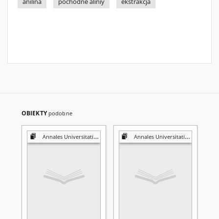
anilina
pochodne aliniy
ekstrakcja
OBIEKTY
podobne
Annales Universitatis Mariae Curie-Skłodowska. Sectio AA, Physica et Chemia
Annales Universitatis Mariae Curie-Skłodowska. Sectio D, Medicina