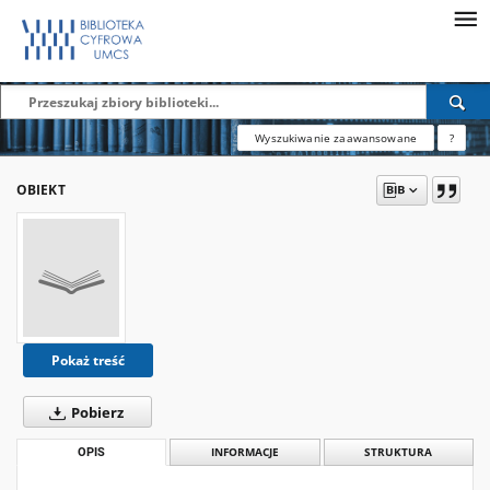
Wyszukiwanie zaawansowane
?
OBIEKT
Pokaż treść
Pobierz
OPIS
INFORMACJE
STRUKTURA