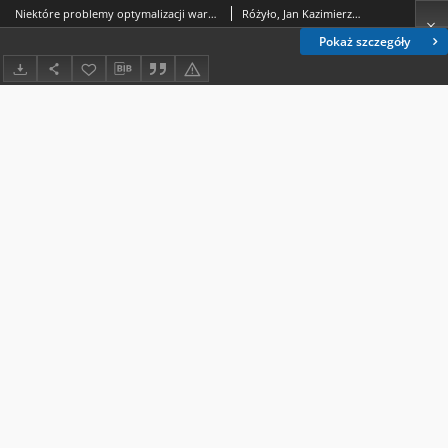
Niektóre problemy optymalizacji warunków rozdziału miesznin w chromatografii cieczowej z wymuszonym przepływem ciekłej frazy ruchomej
Różyło, Jan Kazimierz (1936- )
Pokaż szczegóły