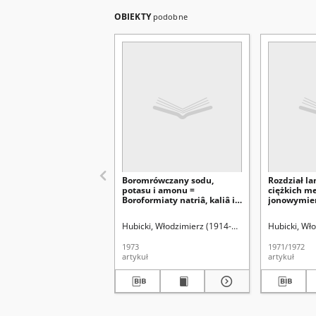
OBIEKTY
podobne
Boromrówczany sodu,
Rozdział l
potasu i amonu =
ciężkich m
Boroformiaty natriâ, kaliâ i
jonowymie
ammoniâ = Boroformates of
NTA przy z
sodium, posassium and
kadmu jako
Hubicki, Włodzimierz (1914-1977).
Wysocka-Lisek,
Hubicki, Wł
ammonium /
spowalniaj
wypierając
1973
1971/1972
artykuł
artykuł