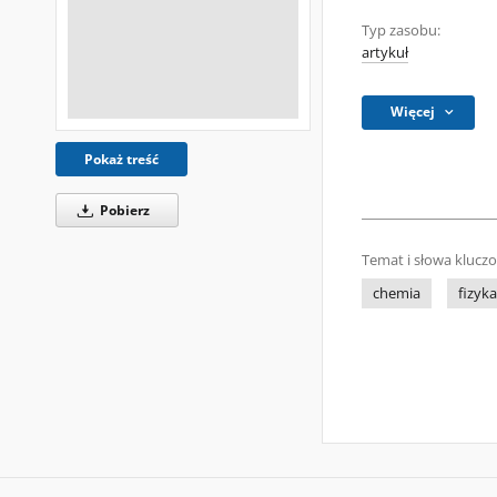
Typ zasobu:
artykuł
Więcej
Pokaż treść
Pobierz
Temat i słowa klucz
chemia
fizyka