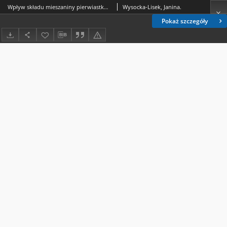
Wpływ składu mieszaniny pierwiastków ziem rzadkich na intensywność ich linii spektralnych w łuku prądu zmiennego. 1, Mieszaniny dwuskładnikowe itru, lantanu i lantanowców lekkich
Wysocka-Lisek, Janina.
Pokaż szczegóły