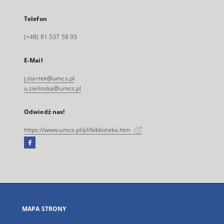
Telefon
(+48) 81 537 58 93
E-Mail
j.startek@umcs.pl
u.zielinska@umcs.pl
Odwiedź nas!
https://www.umcs.pl/pl/biblioteka.htm
Facebook
Link
zewnętrzny,
otworzy
się
w
nowej
MAPA STRONY
karcie