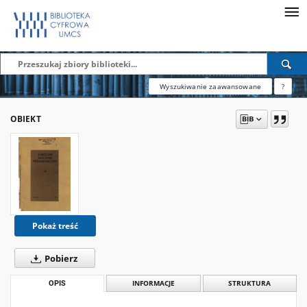
Wyszukiwanie zaawansowane
?
OBIEKT
Pokaż treść
Pobierz
OPIS
INFORMACJE
STRUKTURA