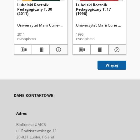
Lubelski Rocznik
Lubelski Rocznik
Lu
Pedagogiczny T. 30
Pedagogiczny T. 17
Pe
(2011)
(1996)
(20
Uniwersytet Marii Curie-Skłodowskiej (Lublin). Wydział Pedagogiki i Psy
Uniwersytet Marii Curie Skłodowskiej 
Uni
2011
1996
200
czasopismo
czasopismo
cza
Więcej
DANE KONTAKTOWE
Adres
Biblioteka UMCS
ul. Radziszewskiego 11
20-031 Lublin, Poland