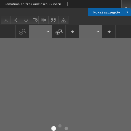
Pamâtnaâ Knižka Łomžinskoj Gubernìi na 1893 God
Pokaż szczegóły