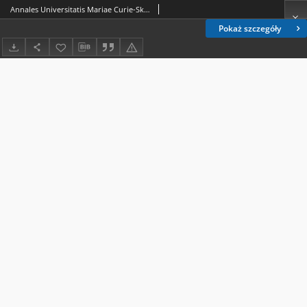
Annales Universitatis Mariae Curie-Skłodowska. Sectio AA, Chemia. - Vol. 36 (1981) - Spis treści
Pokaż szczegóły