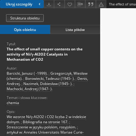
Ukryj szczegóły
Struktura obiektu
Opis obiektu
Lista plików
Tytuł:
The effect of small copper contents on the
activity of Ni/γ-Al2O2 Catalysts in
Methanation of CO2
Autor:
Barcicki, Janusz ( -1999).
;
Grzegorczyk, Wiesław
(chemia).
;
Borowiecki, Tadeusz (1945- ).
;
Denis,
Andrzej.
;
Nazimek, Dobiesław (1945- ).
;
Machocki, Andrzej (1947- ).
Temat i słowa kluczowe:
chemia
Opis:
We wzorze Ni/γ-Al2O2 i CO2 liczba 2 w indeksie
dolnym.
;
Bibliografia na stronie 167.
;
Streszczenie w języku polskim, rosyjskim.
;
artykuł w: Annales Universitatis Mariae Curie-