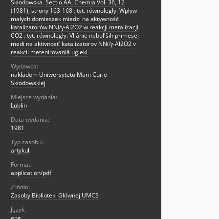
Skłodowska. Sectio AA, Chemia Vol. 36, 12
(1981), strony 163-168
;
tyt. równoległy: Wpływ
małych domieszek miedzi na aktywność
katalizatorów NNi/γ-Al2O2 w reakcji metalizacji
CO2
;
tyt. równoległy: Vliânie nebolʹših primesej
medi na aktivnostʹ katalizatorov NNi/γ-Al2O2 v
reakcii metenirovaniâ ugleki
Wydawca:
nakładem Uniwersytetu Marii Curie-
Skłodowskiej
Miejsce wydania:
Lublin
Data wydania:
1981
Typ zasobu:
artykuł
Format:
application/pdf
Źródło:
Zasoby Biblioteki Głównej UMCS
Język:
eng