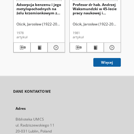
Adsorpcja benzenu i jego
Profesor dr hab. Andrzej
Ad
metylopochodnych na
Waksmundzki w 45-lecie
wi
żelu krzemionkowym z
pracy naukowej i
Ro
roztworów
dydaktycznej
trójskładnikowych
Ościk, Jarosław (1922-2001)
Kusak, Ryszard
Ościk, Jarosław (1922-2001).
Ośc
1978
1981
196
artykuł
artykuł
art
Więcej
DANE KONTAKTOWE
Adres
Biblioteka UMCS
ul. Radziszewskiego 11
20-031 Lublin, Poland