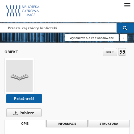
Wyszukiwanie zaawansowane
?
OBIEKT
Pokaż treść
Pobierz
OPIS
INFORMACJE
STRUKTURA