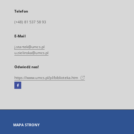
Telefon
(+48) 81 537 58 93
E-Mail
j.startek@umcs.pl
u.zielinska@umcs.pl
Odwiedź nas!
https://www.umcs.pl/pl/biblioteka.htm
Facebook
Link
zewnętrzny,
otworzy
się
w
nowej
MAPA STRONY
karcie