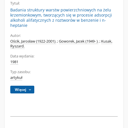
Tytuł:
Badania struktury warstw powierzchniowych na żelu
krzemionkowym, tworzących się w procesie adsorpcji
alkoholi alifatycznych z roztworów w benzenie i n-
heptanie
Autor:
Ościk, Jarosław (1922-2001).
;
Goworek, Jacek (1949- ).
;
Kusak,
Ryszard.
Data wydania:
1981
Typ zasobu:
artykuł
Więcej