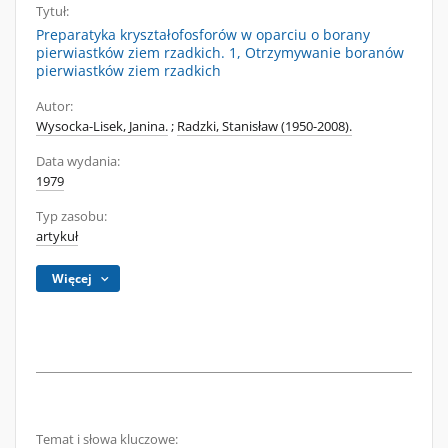
Tytuł:
Preparatyka kryształofosforów w oparciu o borany
pierwiastków ziem rzadkich. 1, Otrzymywanie boranów
pierwiastków ziem rzadkich
Autor:
Wysocka-Lisek, Janina.
;
Radzki, Stanisław (1950-2008).
Data wydania:
1979
Typ zasobu:
artykuł
Więcej
Temat i słowa kluczowe: