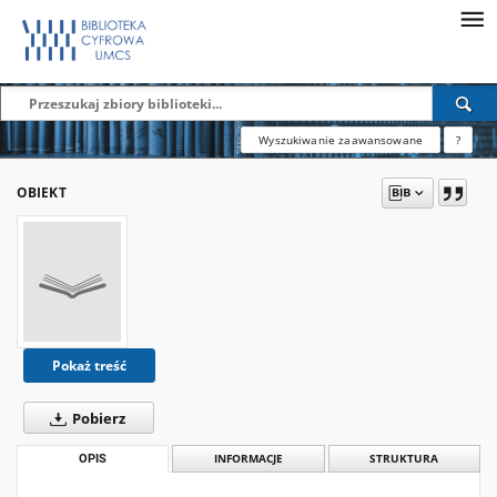
Wyszukiwanie zaawansowane
?
OBIEKT
Pokaż treść
Pobierz
OPIS
INFORMACJE
STRUKTURA