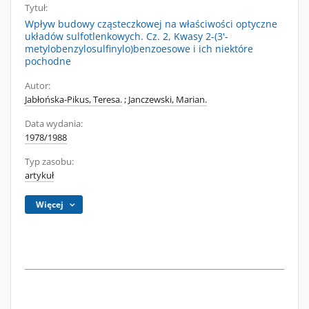
Tytuł:
Wpływ budowy cząsteczkowej na właściwości optyczne
układów sulfotlenkowych. Cz. 2, Kwasy 2-(3'-
metylobenzylosulfinylo)benzoesowe i ich niektóre
pochodne
Autor:
Jabłońska-Pikus, Teresa.
;
Janczewski, Marian.
Data wydania:
1978/1988
Typ zasobu:
artykuł
Więcej