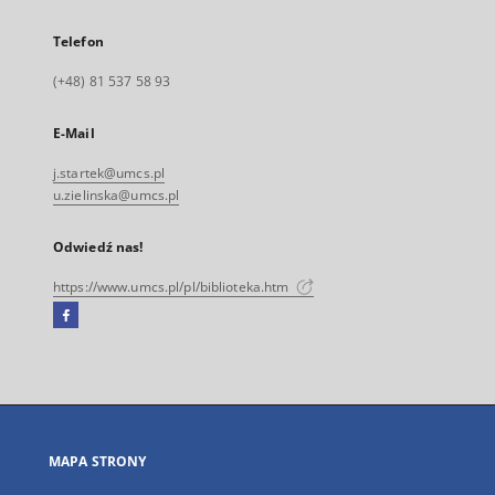
Telefon
(+48) 81 537 58 93
E-Mail
j.startek@umcs.pl
u.zielinska@umcs.pl
Odwiedź nas!
https://www.umcs.pl/pl/biblioteka.htm
Facebook
Link
zewnętrzny,
otworzy
się
w
nowej
MAPA STRONY
karcie