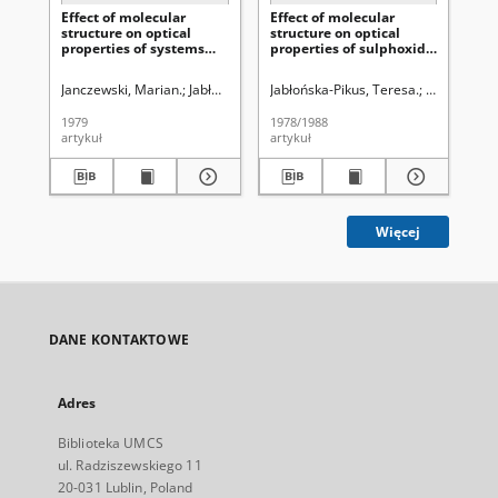
Effect of molecular
Effect of molecular
Sy
structure on optical
structure on optical
st
properties of systems
properties of sulphoxide
di
containing carbon
systems. Pt. 1, 2-(4'-
i 
chirality centers. 20,
Methylobenzylsulphinyl)benzoic
Janczewski, Marian.
Jabłońska-Pikus, Teresa.
Jabłońska-Pikus, Teresa.
Jabłońska-Pikus, Teresa.
Janczewski,
Jab
Synthesis, spatial
acids and some of their
configuration and optical
derivatives
1979
1978/1988
198
properties of α-(l,5-
artykuł
artykuł
art
bromonaphthyl)-
propionic acids
Więcej
DANE KONTAKTOWE
Adres
Biblioteka UMCS
ul. Radziszewskiego 11
20-031 Lublin, Poland