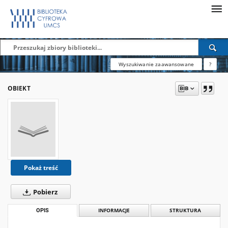
Wyszukiwanie zaawansowane
?
OBIEKT
Pokaż treść
Pobierz
OPIS
INFORMACJE
STRUKTURA