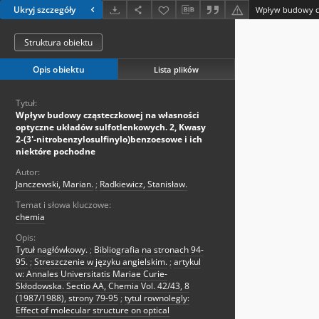
Ukryj szczegóły
Struktura obiektu
Opis obiektu
Lista plików
Tytuł:
Wpływ budowy cząsteczkowej na własności
optyczne układów sulfotlenkowych. 2, Kwasy
2-(3'-nitrobenzylosulfinylo)benzoesowe i ich
niektóre pochodne
Autor:
Janczewski, Marian.
;
Radkiewicz, Stanisław.
Temat i słowa kluczowe:
chemia
Opis:
Tytuł nagłówkowy.
;
Bibliografia na stronach 94-
95.
;
Streszczenie w języku angielskim.
;
artykul
w: Annales Universitatis Mariae Curie-
Skłodowska. Sectio AA, Chemia Vol. 42/43, 8
(1987/1988), strony 79-95
;
tytul rownolegly:
Effect of molecular structure on optical