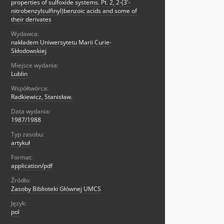
properties of sulfoxide systems. Pt. 2, 2-(3'-
nitrobenzylsulfinyl)benzoic acids and some of
their derivates
Wydawca:
nakładem Uniwersytetu Marii Curie-
Skłodowskiej
Miejsce wydania:
Lublin
Współtwórca:
Radkiewicz, Stanisław.
Data wydania:
1987/1988
Typ zasobu:
artykuł
Format:
application/pdf
Źródło:
Zasoby Biblioteki Głównej UMCS
Język:
pol