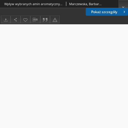
Wpływ wybranych amin aromatycznych na elektroredukcję jonów Zn2+ w aspekcie efektu cap-pair
Marczewska, Barbara.; Saba, Jadwiga (1947- ).; Dalmata, Grażyna.; Sykut, Kazimierz (1923-2019).
Pokaż szczegóły