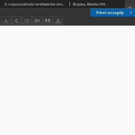
O rozpuszczalności tereftalanów lantanowców lekkich i itru
Brzyska, Wanda (1931- ).
Pokaż szczegóły