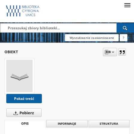
Wyszukiwanie zaawansowane
?
OBIEKT
Pokaż treść
Pobierz
OPIS
INFORMACJE
STRUKTURA