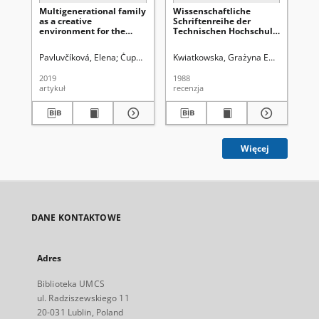
Multigenerational family
Wissenschaftliche
Cz
as a creative
Schriftenreihe der
wy
environment for the
Technischen Hochschule
mo
child
Karl-Marx-Stadt; 1980, 9;
1982, 2; 1983, 1; 1984, 4,
Pavluvčíková, Elena
Čupková, Lena
Kwiatkowska, Grażyna Ewa (1957- ).
Parczewska, Teresa (1959-). Red.
Kwi
Karl-Marx-Stadt
[recenzja]
2019
1988
199
artykuł
recenzja
art
Więcej
DANE KONTAKTOWE
Adres
Biblioteka UMCS
ul. Radziszewskiego 11
20-031 Lublin, Poland