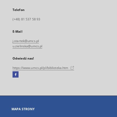
Telefon
(+48) 81 537 58 93
E-Mail
j.startek@umcs.pl
u.zielinska@umcs.pl
Odwiedź nas!
https://www.umcs.pl/pl/biblioteka.htm
Facebook
Link
zewnętrzny,
otworzy
się
w
nowej
MAPA STRONY
karcie