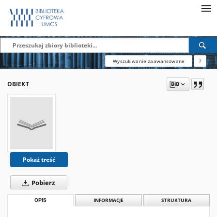
Wyszukiwanie zaawansowane
?
OBIEKT
Pokaż treść
Pobierz
OPIS
INFORMACJE
STRUKTURA