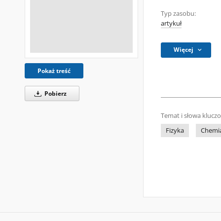
Typ zasobu:
artykuł
Więcej
Pokaż treść
Pobierz
Temat i słowa klucz
Fizyka
Chemi