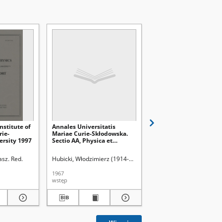
nstitute of
Annales Universitatis
Maria Skłodowska Curi
rie-
Mariae Curie-Skłodowska.
1867-1934 - Fotografia
ersity 1997
Sectio AA, Physica et
Chemia. - Vol. 22 (1967)
sz. Red.
Hubicki, Włodzimierz (1914-1977). Redaktor sekcji
Hubicki, Włodzimierz (19
1967
1967
wstęp
fotografia