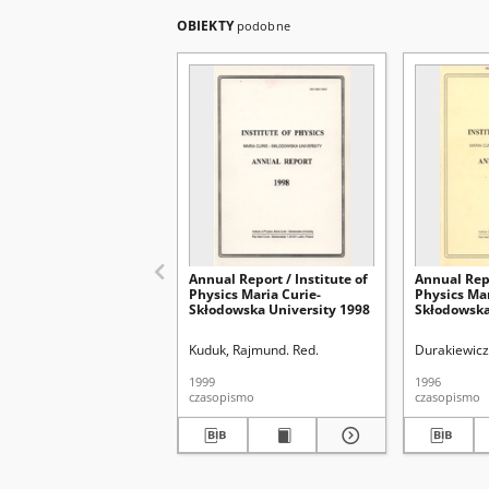
OBIEKTY
podobne
Annual Report / Institute of
Annual Repo
Physics Maria Curie-
Physics Mar
Skłodowska University 1998
Skłodowska
Kuduk, Rajmund. Red.
Durakiewicz
1999
1996
czasopismo
czasopismo