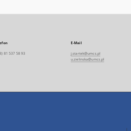
efon
E-Mail
8) 81 537 58 93
j.startek@umcs.pl
u.zielinska@umcs.pl