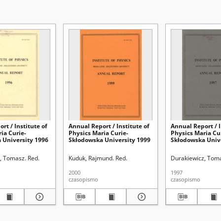
rt / Institute of
Annual Report / Institute of
Annual Report / I
ia Curie-
Physics Maria Curie-
Physics Maria Cu
 University 1996
Skłodowska University 1999
Skłodowska Univ
, Tomasz. Red.
Kuduk, Rajmund. Red.
Durakiewicz, Toma
2000
1997
czasopismo
czasopismo