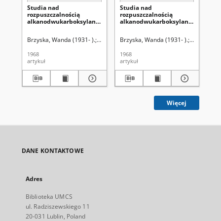
Studia nad
Studia nad
St
rozpuszczalnością
rozpuszczalnością
ro
alkanodwukarboksylanów
alkanodwukarboksylanów
al
lantanowców lekkich. 8,
lantanowców lekkich. 2,
la
Sebacyniany
Bursztyniany
Ma
Brzyska, Wanda (1931- ).
Hubicki, Włodzimierz (1914-1977).
Brzyska, Wanda (1931- ).
Hubicki, W
Hubicki, 
Brz
1968
1968
196
artykuł
artykuł
art
Więcej
DANE KONTAKTOWE
Adres
Biblioteka UMCS
ul. Radziszewskiego 11
20-031 Lublin, Poland