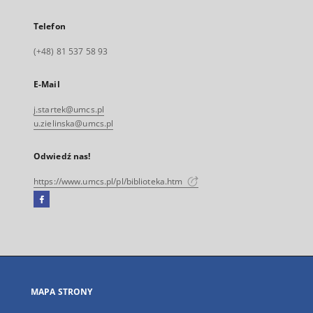
Telefon
(+48) 81 537 58 93
E-Mail
j.startek@umcs.pl
u.zielinska@umcs.pl
Odwiedź nas!
https://www.umcs.pl/pl/biblioteka.htm
Facebook
Link
zewnętrzny,
otworzy
się
w
nowej
MAPA STRONY
karcie