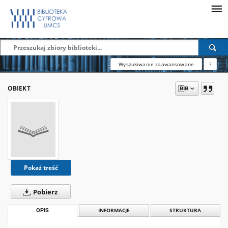
Wyszukiwanie zaawansowane
?
OBIEKT
Pokaż treść
Pobierz
OPIS
INFORMACJE
STRUKTURA