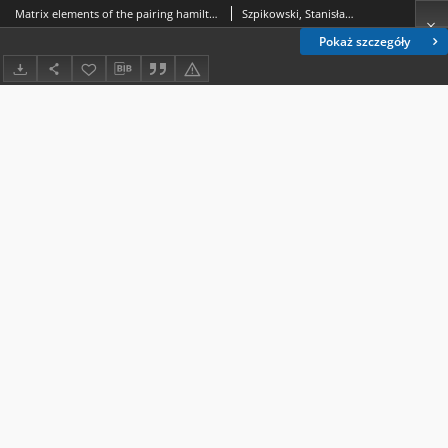
Matrix elements of the pairing hamiltonian for the (λ,0) representation of the R5 group in the (n, T, Tₒ) basis = Elementy macierzowe hamiltonianu pairing dla reprezentacji grupy R5 w bazie (n, T, Tₒ)
Szpikowski, Stanisław (1926-2015).; Mazur-Goebel, Anna.
Pokaż szczegóły