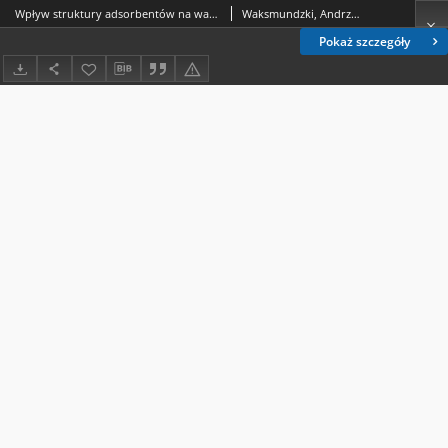
Wpływ struktury adsorbentów na wartości RF w chromatografii cienkowarstwowej przy zastosowaniu rozpuszczalników jednoskładnikowych jako fazy ruchomej
Waksmundzki, Andrzej (1910-1998).; Różyło, Jan Kazimierz (1936- ).
Pokaż szczegóły