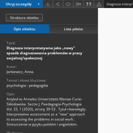
Ukryj szczegóły
Struktura obiektu
Opis obiektu
Lista plików
Tytuł:
Diagnoza interpretatywna jako „nowy”
sposób diagnozowania problemów w pracy
socjalnej/społecznej
Autor:
Jarkiewicz, Anna.
Temat i słowa kluczowe:
psychologia
;
pedagogika
Opis:
Artykuł w: Annales Universitatis Mariae Curie-
Skłodowska. Sectio J, Paedagogia-Psychologia
Vol. 33, 1 (2020), strony 39-53
;
Tytuł równoległy:
Interpretative assessment as a "new" approach
to assessing the problems in social work
;
Streszczenie w języku polskim i angielskim.
Wydawca: