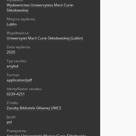
Wydawnictwo Uniwersytetu Marii Curie-
Skłodowskiej
Miejsce wydania:
Lublin
Współtwórca:
Uniwersytet Marii Curie-Skłodowskiej (Lublin)
Data wydania:
2020
Typ zasobu:
artykuł
Format:
application/pdf
Identyfikator zasobu:
0239-4251
Źródło:
Zasoby Biblioteki Głównej UMCS
Język:
pol
Powiązania:
Annales Universitatis Mariae Curie-Skłodowska.