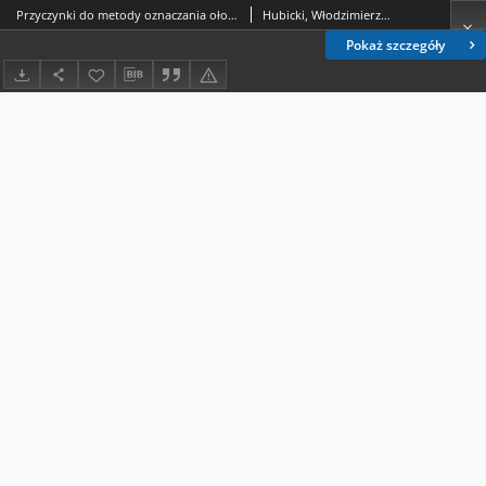
Przyczynki do metody oznaczania ołowiu w stopach jako PbHPO4 = K voprosam po metodu oboznačaniâ svinca v splavah kak PbHPO4 = Beiträge zur Methode der Bestimmung von Blei in Legierungen als PbHPO4
Hubicki, Włodzimierz (1914-1977).; Frank, Barbara.; Sykut, Kazimierz (1923-2019).; Dziewałtowski, Czesław.
Pokaż szczegóły