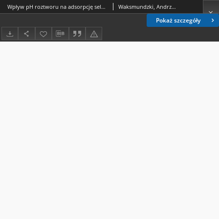
Wpływ pH roztworu na adsorpcję selektywną pirydyny i jej metylopochodnych na węglu aktywnym = Vliânie ph rastvora na selektivnuû adsorbciû piridina i ego metiloproishodnyh na aktivnom ugle = Effect of pH of solution on the selective adsorption of pyridine and its methylderivates on the active carbon
Waksmundzki, Andrzej (1910-1998).; Ościk, Jarosław (1922-2001).
Pokaż szczegóły