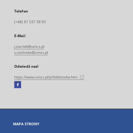
Telefon
(+48) 81 537 58 93
E-Mail
j.startek@umcs.pl
u.zielinska@umcs.pl
Odwiedź nas!
https://www.umcs.pl/pl/biblioteka.htm
Facebook
Link
zewnętrzny,
otworzy
się
w
nowej
MAPA STRONY
karcie