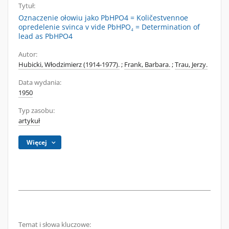
Tytuł:
Oznaczenie ołowiu jako PbHPO4 = Količestvennoe
opredelenie svinca v vide PbHPO₄ = Determination of
lead as PbHPO4
Autor:
Hubicki, Włodzimierz (1914-1977).
;
Frank, Barbara.
;
Trau, Jerzy.
Data wydania:
1950
Typ zasobu:
artykuł
Więcej
Temat i słowa kluczowe: