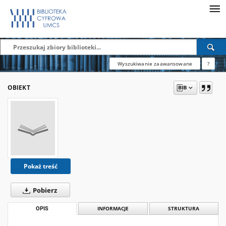
Wyszukiwanie zaawansowane
?
OBIEKT
Pokaż treść
Pobierz
OPIS
INFORMACJE
STRUKTURA