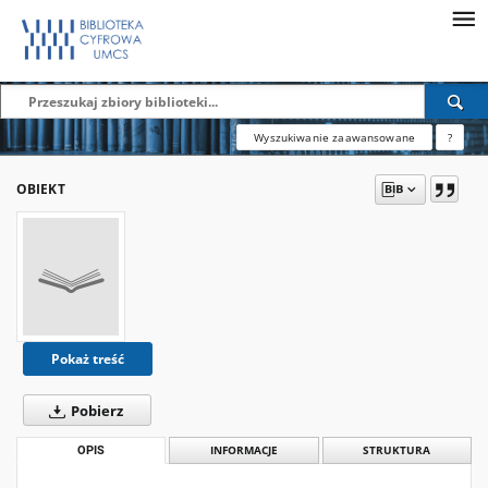
Wyszukiwanie zaawansowane
?
OBIEKT
Pokaż treść
Pobierz
OPIS
INFORMACJE
STRUKTURA