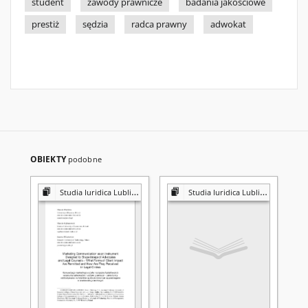
student
zawody prawnicze
badania jakościowe
prestiż
sędzia
radca prawny
adwokat
OBIEKTY
podobne
Studia Iuridica Lublinensia
Studia Iuridica Lublinensia