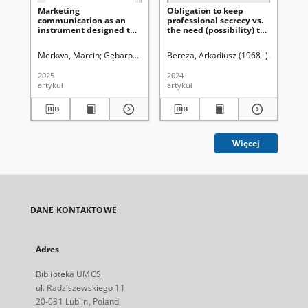
Marketing
Obligation to keep
Za
communication as an
professional secrecy vs.
po
instrument designed to
the need (possibility) to
Bla
shape image of
disclose the
Wł
advocates and legal
circumstances covered
pr
Merkwa, Marcin
Gębarowski, Marcin
Bereza, Arkadiusz (1968- )
Wiażewicz, Joanna
Uniwersytet M
Uniwersyt
Gą
counsels – what forms of
by it by the
na
client impact are
advocate/attorney-at-
pl
2025
2024
202
permitted and how are
law
Gó
artykuł
artykuł
art
they perceived in legal
circles
Więcej
DANE KONTAKTOWE
Adres
Biblioteka UMCS
ul. Radziszewskiego 11
20-031 Lublin, Poland