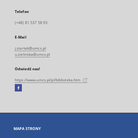
Telefon
(+48) 81 537 58 93
E-Mail
j.startek@umcs.pl
u.zielinska@umcs.pl
Odwiedź nas!
https://www.umcs.pl/pl/biblioteka.htm
Facebook
Link
zewnętrzny,
otworzy
się
w
nowej
MAPA STRONY
karcie