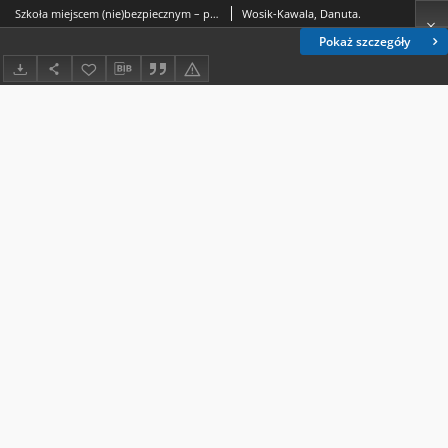
Szkoła miejscem (nie)bezpiecznym – perspektywa ucznia
Wosik-Kawala, Danuta.
Pokaż szczegóły