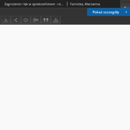
Zagrożenie i lęk w społeczeństwie : refleksje 40 lat po raporcie „Społeczeństwo wobec przemocy” i 70 lat po ustanowieniu Deklaracji Praw Człowieka
Farnicka, Marzanna.
Pokaż szczegóły