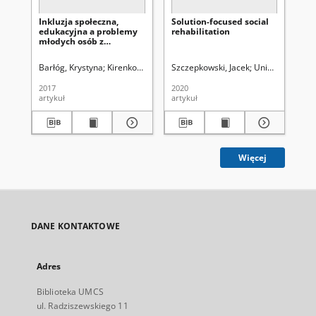
Inkluzja społeczna,
Solution-focused social
Pr
edukacyjna a problemy
rehabilitation
pl
młodych osób z
res
ograniczeniami
po
sprawności
an
Barłóg, Krystyna
Kirenko, Janusz (1954-). Red.
Szczepkowski, Jacek
Uniwersytet Marii Curie-
Uniwersytet Mari
Mud
2017
2020
202
artykuł
artykuł
art
Więcej
DANE KONTAKTOWE
Adres
Biblioteka UMCS
ul. Radziszewskiego 11