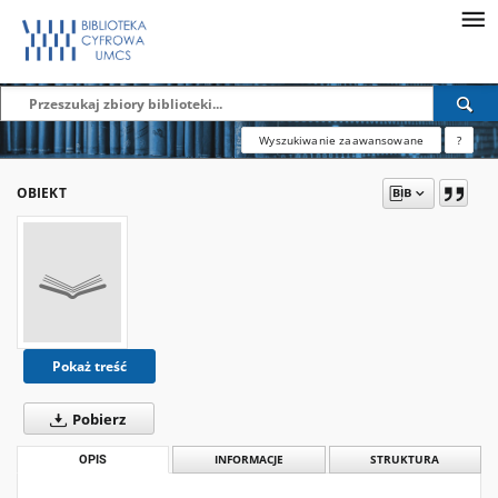
Wyszukiwanie zaawansowane
?
OBIEKT
Pokaż treść
Pobierz
OPIS
INFORMACJE
STRUKTURA