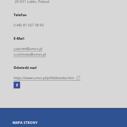
20-031 Lublin, Poland
Telefon
(+48) 81 537 58 93
E-Mail
j.startek@umcs.pl
u.zielinska@umcs.pl
Odwiedź nas!
https://www.umcs.pl/pl/biblioteka.htm
Facebook
Link
zewnętrzny,
otworzy
się
w
nowej
MAPA STRONY
karcie