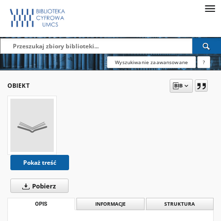
Wyszukiwanie zaawansowane
?
OBIEKT
Pokaż treść
Pobierz
OPIS
INFORMACJE
STRUKTURA