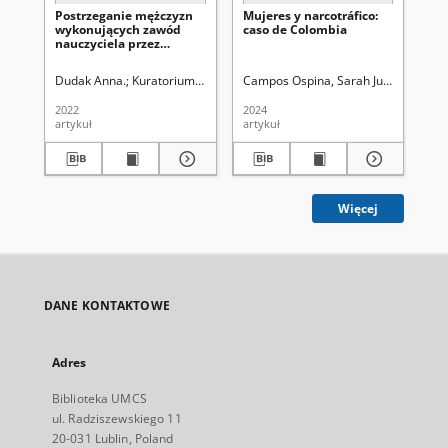
Postrzeganie mężczyzn
Mujeres y narcotráfico:
Ku
wykonujących zawód
caso de Colombia
uw
nauczyciela przez
pr
studentów studiów
męs
nauczycielskich
Oc
Dudak Anna.
Kuratorium Okręgu Szkolnego w Lublinie. Komisja Wspó
Campos Ospina, Sarah Juanita
Moloe
No
ni
mę
2022
2024
202
pe
artykuł
artykuł
art
od
ko
Więcej
DANE KONTAKTOWE
Adres
Biblioteka UMCS
ul. Radziszewskiego 11
20-031 Lublin, Poland