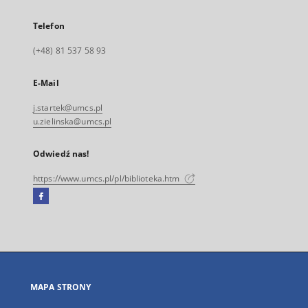
Telefon
(+48) 81 537 58 93
E-Mail
j.startek@umcs.pl
u.zielinska@umcs.pl
Odwiedź nas!
https://www.umcs.pl/pl/biblioteka.htm
Facebook
Link
zewnętrzny,
otworzy
się
w
nowej
MAPA STRONY
karcie