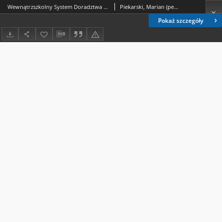
Wewnątrzszkolny System Doradztwa Zawodowego jako forma realizacji doradztwa zawodowego w edukacji
Piekarski, Marian (pedagogika).
Pokaż szczegóły